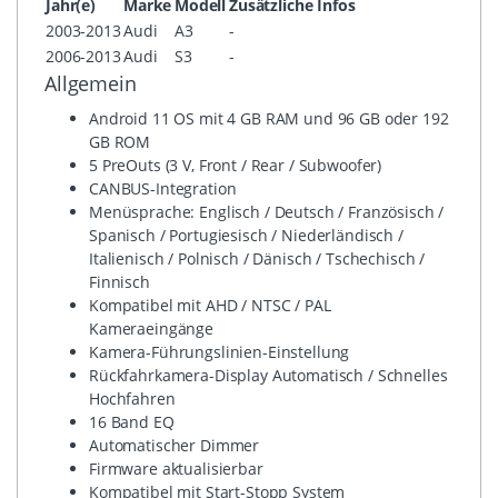
Jahr(e)
Marke
Modell
Zusätzliche Infos
2003-2013
Audi
A3
-
2006-2013
Audi
S3
-
Allgemein
Android 11 OS mit 4 GB RAM und 96 GB oder 192
GB ROM
5 PreOuts (3 V, Front / Rear / Subwoofer)
CANBUS-Integration
Menüsprache: Englisch / Deutsch / Französisch /
Spanisch / Portugiesisch / Niederländisch /
Italienisch / Polnisch / Dänisch / Tschechisch /
Finnisch
Kompatibel mit AHD / NTSC / PAL
Kameraeingänge
Kamera-Führungslinien-Einstellung
Rückfahrkamera-Display Automatisch / Schnelles
Hochfahren
16 Band EQ
Automatischer Dimmer
Firmware aktualisierbar
Kompatibel mit Start-Stopp System