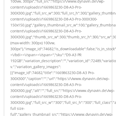
100vw, 300px","full_src":"https:\/\/www.dynavin.de\/wp-
content\/uploads\/1669863230-D8-A3-Pro-
300X300.jpg","full_src_w":300,"full_src_h":300,"gallery_thumbn
content\/uploads\/1669863230-D8-A3-Pro-300X300-
150x150.jpg","gallery_thumbnail_src_w":100,"gallery_thumbna
content\/uploads\/1669863230-D8-A3-Pro-
300X300.jpg","thumb_src_w":300,"thumb_src_h":300,"src_w":300
(max-width: 300px) 100vw,
300px"},"image_id":74682,"is_downloadable":false,"is_in_stock":
<\/bdi><\/span><\/span>","sku":"D9-A3 PR
192GB","variation_description":"","variation_id":72489,"variatio
v.","variation_gallery_images":
[{"image_id":74682,"title":"1669863230-D8-A3 Pro-
300X300","caption":"","url":"https:\/\/www.dynavin.de\/wp-
content\/uploads\/1669863230-D8-A3-Pro-
300X300.jpg","alt":"","full_src":"https:\/\/www.dynavin.de\/wp-
content\/uploads\/1669863230-D8-A3-Pro-
300X300.jpg","full_src_w":"300","full_src_h":"300","full_class":
full size-
full","gallery_thumbnail_src":"https:\/\/www.dynavin.de\/wp-