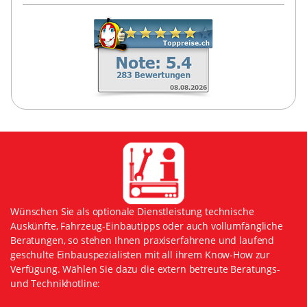
Wünschen Sie als optionale Dienstleistung technische
Auskünfte, Fahrzeug-Einbautipps oder auch vollumfängliche
Beratungen, so stehen Ihnen praxiserfahrene und laufend
geschulte Einbauspezialisten mit all ihrem Know-How zur
Verfügung. Wählen Sie dazu die extern betreute Beratungs-
und Technikhotline: