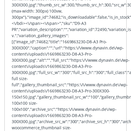
300X300.jpg","thumb_src_w":300,"thumb_src_h":300,"src_w":300
(max-width: 300px) 100vw,
300px"},"image_id":74682,"is_downloadable":false,"is_in_stock":
<\/bdi><\/span><\/span>","sku":"D9-A3
PR","variation_description":"","variation_id":72490,"variation_is
v.","variation_gallery_images":
[{"image_id":74682,"title":"1669863230-D8-A3 Pro-
300X300","caption":"","url":"https:\/\/www.dynavin.de\/wp-
content\/uploads\/1669863230-D8-A3-Pro-
300X300.jpg","alt":"","full_src":"https:\/\/www.dynavin.de\/wp-
content\/uploads\/1669863230-D8-A3-Pro-
300X300.jpg","full_src_w":"300","full_src_h":"300","full_class":
full size-
full","gallery_thumbnail_src":"https:\/\/www.dynavin.de\/wp-
content\/uploads\/1669863230-D8-A3-Pro-300X300-
150x150.jpg","gallery_thumbnail_src_w":"100","gallery_thumbn
100x100 size-
100x100","archive_src":"https:\/\/www.dynavin.de\/wp-
content\/uploads\/1669863230-D8-A3-Pro-
300X300.jpg","archive_src_w":"300","archive_src_h":"300","arc
woocommerce_thumbnail size-