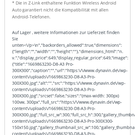
* Die in Z-Link enthaltene Funktion Wireless Android
Auto garantiert nicht die Kompatibilität mit allen
Android-Telefonen.
Auf Lager , weitere Informationen zur Lieferzeit finden
Sie
unten<\/p>\n","backorders_allowed":true,"dimensions":
{"length":"","width":"","height":""},"dimensions_html":"n.
v.","display_price":649,"display_regular_price":649,"image":
{"title":"1669863230-D8-A3 Pro-
300X300","caption":"","url":"https:\/\/www.dynavin.de\/wp-
content\/uploads\/1669863230-D8-A3-Pro-
300X300.jpg","alt":"","src":"https:\/\/www.dynavin.de\/wp-
content\/uploads\/1669863230-D8-A3-Pro-
300X300.jpg","srcset":false,"sizes":"(max-width: 300px)
100vw, 300px","full_src":"https:\/\/www.dynavin.de\/wp-
content\/uploads\/1669863230-D8-A3-Pro-
300X300.jpg","full_src_w":300,"full_src_h":300,"gallery_thumbn
content\/uploads\/1669863230-D8-A3-Pro-300X300-
150x150.jpg","gallery_thumbnail_src_w":100,"gallery_thumbna
content\/uploads\/1669863230-D8-A3-Pro-