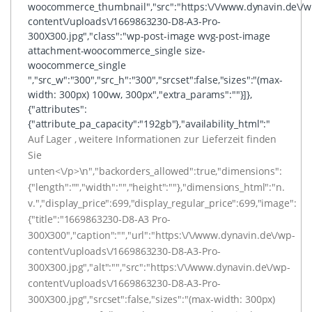
woocommerce_thumbnail","src":"https:\/\/www.dynavin.de\/w
content\/uploads\/1669863230-D8-A3-Pro-
300X300.jpg","class":"wp-post-image wvg-post-image
attachment-woocommerce_single size-
woocommerce_single
","src_w":"300","src_h":"300","srcset":false,"sizes":"(max-
width: 300px) 100vw, 300px","extra_params":""}]},
{"attributes":
{"attribute_pa_capacity":"192gb"},"availability_html":"
Auf Lager , weitere Informationen zur Lieferzeit finden
Sie
unten<\/p>\n","backorders_allowed":true,"dimensions":
{"length":"","width":"","height":""},"dimensions_html":"n.
v.","display_price":699,"display_regular_price":699,"image":
{"title":"1669863230-D8-A3 Pro-
300X300","caption":"","url":"https:\/\/www.dynavin.de\/wp-
content\/uploads\/1669863230-D8-A3-Pro-
300X300.jpg","alt":"","src":"https:\/\/www.dynavin.de\/wp-
content\/uploads\/1669863230-D8-A3-Pro-
300X300.jpg","srcset":false,"sizes":"(max-width: 300px)