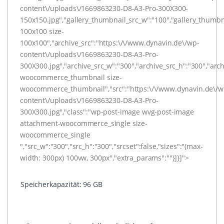
content\/uploads\/1669863230-D8-A3-Pro-300X300-
150x150.jpg","gallery_thumbnail_src_w":"100","gallery_thumbn
100x100 size-
100x100","archive_src":"https:\/\/www.dynavin.de\/wp-
content\/uploads\/1669863230-D8-A3-Pro-
300X300.jpg","archive_src_w":"300","archive_src_h":"300","arc
woocommerce_thumbnail size-
woocommerce_thumbnail","src":"https:\/\/www.dynavin.de\/w
content\/uploads\/1669863230-D8-A3-Pro-
300X300.jpg","class":"wp-post-image wvg-post-image
attachment-woocommerce_single size-
woocommerce_single
","src_w":"300","src_h":"300","srcset":false,"sizes":"(max-
width: 300px) 100vw, 300px","extra_params":""}]}]">
Speicherkapazität:
96 GB