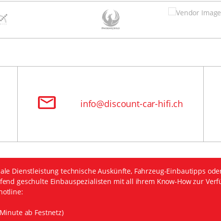
info@discount-car-hifi.ch
ale Dienstleistung technische Auskünfte, Fahrzeug-Einbautipps ode
fend geschulte Einbauspezialisten mit all ihrem Know-How zur Verf
otline:
Minute ab Festnetz)