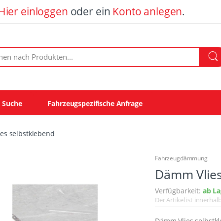
Hier einloggen
oder ein
Konto anlegen
.
ach Produkten:
e Suche
Fahrzeugspezifische Anfrage
es selbstklebend
Fahrzeugdämmung
Dämm Vlies
Verfügbarkeit:
ab La
Der Artikel ist innerha
Dämm Vlies selbstk