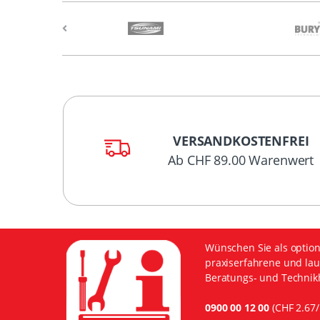
VERSANDKOSTENFREI
Ab CHF 89.00 Warenwert
Wünschen Sie als option
praxiserfahrene und lau
Beratungs- und Technikh
0900 00 12 00
(CHF 2.67/