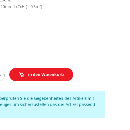
10mm LxTxH (= 0,6m²)
in den Warenkorb
überprüfen Sie die Gegebenheiten des Artikels mit
euges um sicherzustellen das der Artikel passend