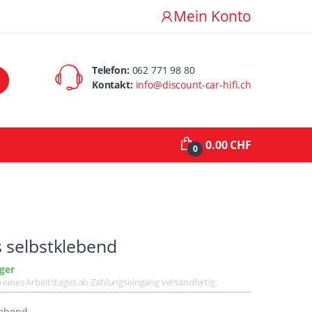
Mein Konto
Telefon:
062 771 98 80
Kontakt:
info@discount-car-hifi.ch
0.00 CHF
0
 selbstklebend
ger
lb eines Arbeitstages ab Zahlungseingang versandfertig.
lebend