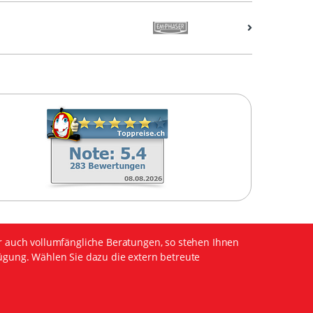
r auch vollumfängliche Beratungen, so stehen Ihnen
ügung. Wählen Sie dazu die extern betreute