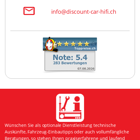
info@discount-car-hifi.ch
Wünschen Sie als optionale Dienstleistung technische
Auskünfte, Fahrzeug-Einbautipps oder auch vollumfängliche
Beratungen, so stehen Ihnen praxiserfahrene und laufend