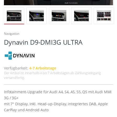
Navigation
Dynavin D9-DMI3G ULTRA
Verfügbarkeit:
4-7 Arbeitstage
Der Artikel ist innerhalb 4 bis 7 Arbeitstagen ab Zahlungseingang
versandfertig.
Infotainment-Upgrade für Audi A4, S4, A5, S5, Q5 mit Audi MMI
3G / 3G+
mit 7" Display, Inkl. Head-up-Display, integriertes DAB, Apple
CarPlay und Android Auto