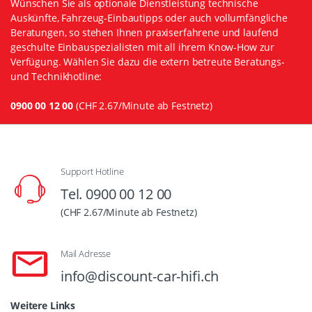
Wünschen Sie als optionale Dienstleistung technische
Auskünfte, Fahrzeug-Einbautipps oder auch vollumfängliche
Beratungen, so stehen Ihnen praxiserfahrene und laufend
geschulte Einbauspezialisten mit all ihrem Know-How zur
Verfügung. Wählen Sie dazu die extern betreute Beratungs-
und Technikhotline:
0900 00 12 00
(CHF 2.67/Minute ab Festnetz)
Support Hotline
Tel. 0900 00 12 00
(CHF 2.67/Minute ab Festnetz)
Mail Adresse
info@discount-car-hifi.ch
Weitere Links