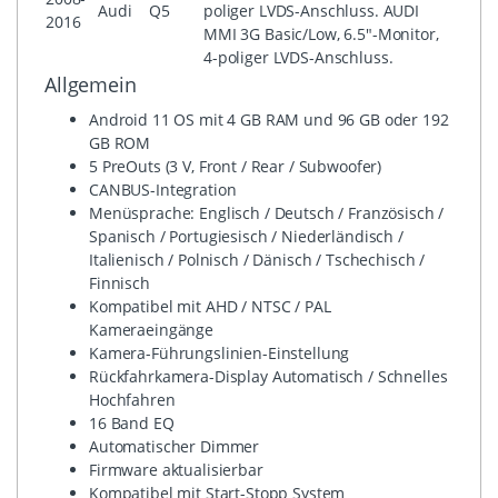
Audi
Q5
poliger LVDS-Anschluss. AUDI
2016
MMI 3G Basic/Low, 6.5"-Monitor,
4-poliger LVDS-Anschluss.
Allgemein
Android 11 OS mit 4 GB RAM und 96 GB oder 192
GB ROM
5 PreOuts (3 V, Front / Rear / Subwoofer)
CANBUS-Integration
Menüsprache: Englisch / Deutsch / Französisch /
Spanisch / Portugiesisch / Niederländisch /
Italienisch / Polnisch / Dänisch / Tschechisch /
Finnisch
Kompatibel mit AHD / NTSC / PAL
Kameraeingänge
Kamera-Führungslinien-Einstellung
Rückfahrkamera-Display Automatisch / Schnelles
Hochfahren
16 Band EQ
Automatischer Dimmer
Firmware aktualisierbar
Kompatibel mit Start-Stopp System