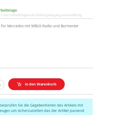
rbeitstage
lb 1 bis 3 Arbeitstagen ab Zahlungseingang versandfertig.
z für Mercedes mit MBUX Radio und Burmester
in den Warenkorb
überprüfen Sie die Gegebenheiten des Artikels mit
euges um sicherzustellen das der Artikel passend