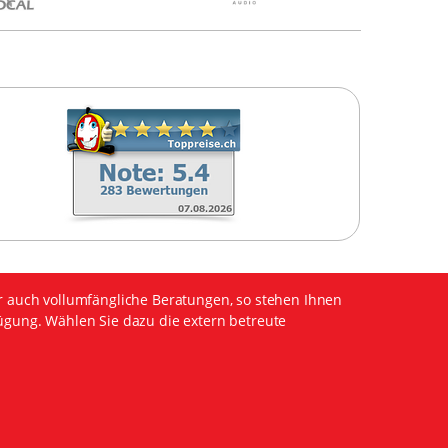
r auch vollumfängliche Beratungen, so stehen Ihnen
ügung. Wählen Sie dazu die extern betreute