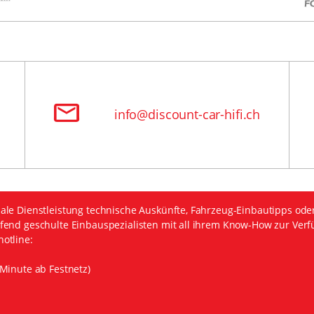
info@discount-car-hifi.ch
ale Dienstleistung technische Auskünfte, Fahrzeug-Einbautipps ode
fend geschulte Einbauspezialisten mit all ihrem Know-How zur Verf
otline:
Minute ab Festnetz)