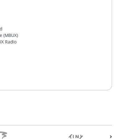
rd
ce (MBUX)
UX Radio