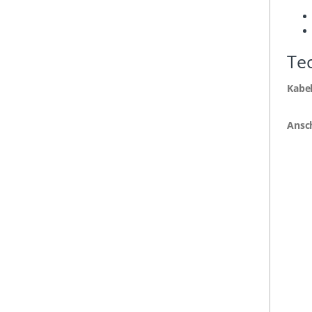
Te
Kabe
Ansc