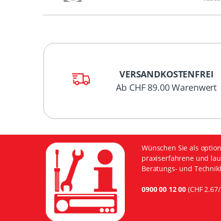
VERSANDKOSTENFREI
Ab CHF 89.00 Warenwert
Wünschen Sie als option
praxiserfahrene und lau
Beratungs- und Technikh
0900 00 12 00
(CHF 2.67/