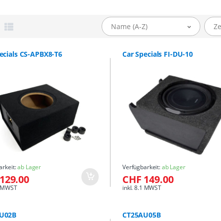
Name (A-Z)
Ze
ecials CS-APBX8-T6
Car Specials FI-DU-10
arkeit:
ab Lager
Verfügbarkeit:
ab Lager
129.00
CHF 149.00
.1 MWST
inkl. 8.1 MWST
U02B
CT25AU05B