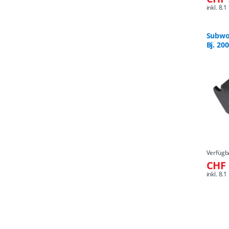
inkl. 8
Subwo
Bj. 200
Verfügb
CHF 
inkl. 8