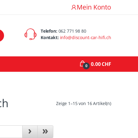
Mein Konto
Telefon:
062 771 98 80
Kontakt:
info@discount-car-hifi.ch
0.00 CHF
0
ch
Zeige 1–15 von 16 Artikel(n)
›
»