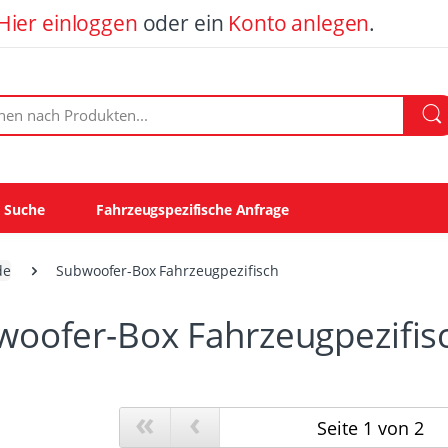
Hier einloggen
oder ein
Konto anlegen
.
ach Produkten:
e Suche
Fahrzeugspezifische Anfrage
de
Subwoofer-Box Fahrzeugpezifisch
woofer-Box Fahrzeugpezifis
«
‹