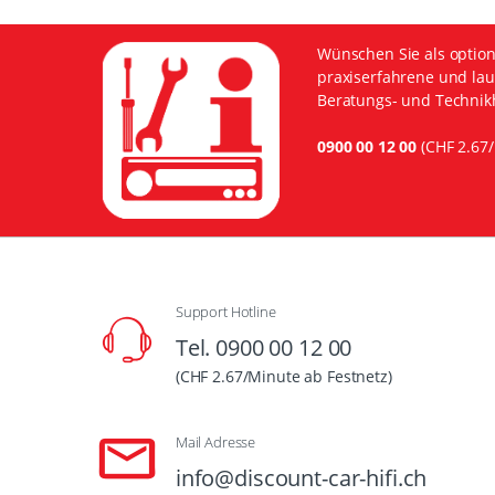
Wünschen Sie als option
praxiserfahrene und lau
Beratungs- und Technikh
0900 00 12 00
(CHF 2.67/
Support Hotline
Tel. 0900 00 12 00
(CHF 2.67/Minute ab Festnetz)
Mail Adresse
info@discount-car-hifi.ch