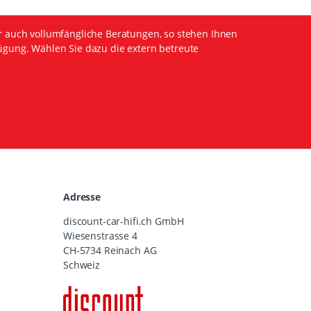
r auch vollumfängliche Beratungen, so stehen Ihnen
ügung. Wählen Sie dazu die extern betreute
Adresse
discount-car-hifi.ch GmbH
Wiesenstrasse 4
CH-5734 Reinach AG
Schweiz