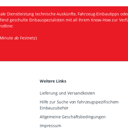
ale Dienstleistung technische Auskünfte, Fahrzeug-Einbautipps ode
fend geschulte Einbauspezialisten mit all ihrem Know-How zur Verf
otline:
Minute ab Festnetz)
Weitere Links
Lieferung und Versandkosten
Hilfe zur Suche von fahrzeugspezifischem
Einbauzubehör
Allgemeine Geschäftsbedingungen
Impressum