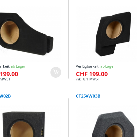
arkeit:
ab Lager
Verfügbarkeit:
ab Lager
199.00
CHF 199.00
.1 MWST
inkl. 8.1 MWST
W02B
CT25VW03B