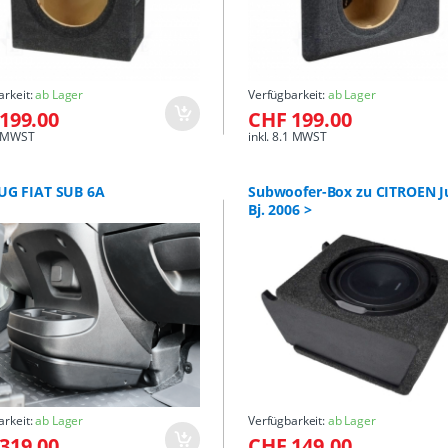
arkeit:
ab Lager
Verfügbarkeit:
ab Lager
199.00
CHF 199.00
.1 MWST
inkl. 8.1 MWST
UG FIAT SUB 6A
Subwoofer-Box zu CITROEN 
Bj. 2006 >
arkeit:
ab Lager
Verfügbarkeit:
ab Lager
319.00
CHF 149.00