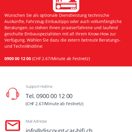
Wünschen Sie als optionale Dienstleistung technische
Auskünfte, Fahrzeug-Einbautipps oder auch vollumfängliche
Beratungen, so stehen Ihnen praxiserfahrene und laufend
geschulte Einbauspezialisten mit all ihrem Know-How zur
Verfügung. Wählen Sie dazu die extern betreute Beratungs-
und Technikhotline:
0900 00 12 00
(CHF 2.67/Minute ab Festnetz)
Support Hotline
Tel. 0900 00 12 00
(CHF 2.67/Minute ab Festnetz)
Mail Adresse
info@discount-car-hifi.ch