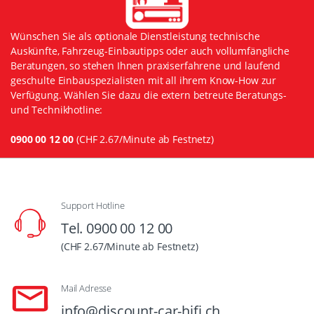
Wünschen Sie als optionale Dienstleistung technische
Auskünfte, Fahrzeug-Einbautipps oder auch vollumfängliche
Beratungen, so stehen Ihnen praxiserfahrene und laufend
geschulte Einbauspezialisten mit all ihrem Know-How zur
Verfügung. Wählen Sie dazu die extern betreute Beratungs-
und Technikhotline:
0900 00 12 00
(CHF 2.67/Minute ab Festnetz)
Support Hotline
Tel. 0900 00 12 00
(CHF 2.67/Minute ab Festnetz)
Mail Adresse
info@discount-car-hifi.ch