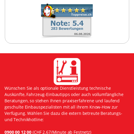
Wünschen Sie als optionale Dienstleistung technische
Auskünfte, Fahrzeug-Einbautipps oder auch vollumfängliche
Beratungen, so stehen Ihnen praxiserfahrene und laufend
geschulte Einbauspezialisten mit all ihrem Know-How zur
Verfügung. Wählen Sie dazu die extern betreute Beratungs-
und Technikhotline:
0900 00 12 00
(CHF 2.67/Minute ab Festnetz)