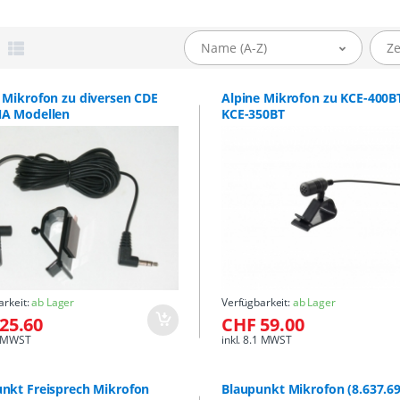
Name (A-Z)
Ze
 Mikrofon zu diversen CDE
Alpine Mikrofon zu KCE-400BT
NA Modellen
KCE-350BT
arkeit:
ab Lager
Verfügbarkeit:
ab Lager
25.60
CHF 59.00
.1 MWST
inkl. 8.1 MWST
nkt Freisprech Mikrofon
Blaupunkt Mikrofon (8.637.69