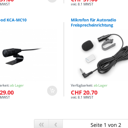
.1 MWST
inkl. 8.1 MWST
od KCA-MC10
Mikrofon für Autoradio
Freisprecheinrichtung
arkeit:
ab Lager
Verfügbarkeit:
ab Lager
29.00
CHF 20.70
.1 MWST
inkl. 8.1 MWST
«
‹