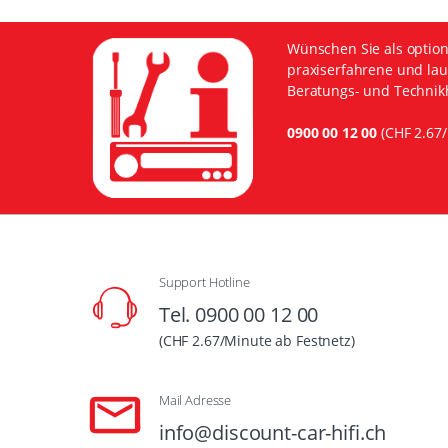
Wünschen Sie als option
praxiserfahrene und lau
Beratungs- und Technikh
0900 00 12 00
(CHF 2.67/
Support Hotline
Tel. 0900 00 12 00
(CHF 2.67/Minute ab Festnetz)
Mail Adresse
info@discount-car-hifi.ch