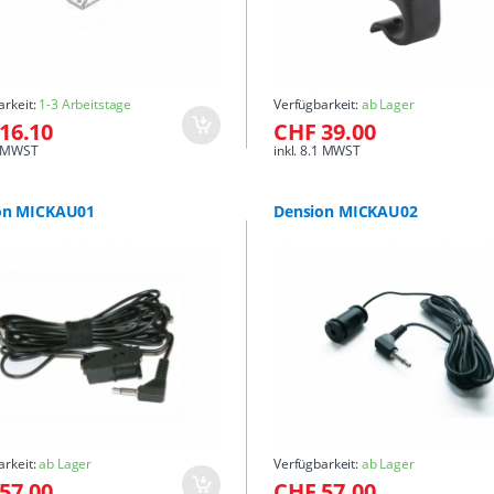
arkeit:
1-3 Arbeitstage
Verfügbarkeit:
ab Lager
16.10
CHF 39.00
.1 MWST
inkl. 8.1 MWST
on MICKAU01
Dension MICKAU02
arkeit:
ab Lager
Verfügbarkeit:
ab Lager
57.00
CHF 57.00