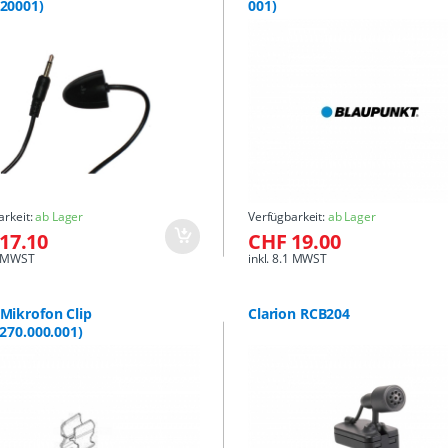
20001)
001)
arkeit:
ab Lager
Verfügbarkeit:
ab Lager
17.10
CHF 19.00
.1 MWST
inkl. 8.1 MWST
Mikrofon Clip
Clarion RCB204
.270.000.001)