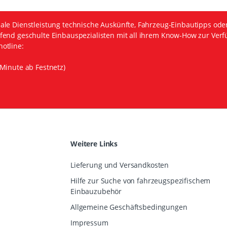
ale Dienstleistung technische Auskünfte, Fahrzeug-Einbautipps ode
fend geschulte Einbauspezialisten mit all ihrem Know-How zur Verf
otline:
Minute ab Festnetz)
Weitere Links
Lieferung und Versandkosten
Hilfe zur Suche von fahrzeugspezifischem
Einbauzubehör
Allgemeine Geschäftsbedingungen
Impressum