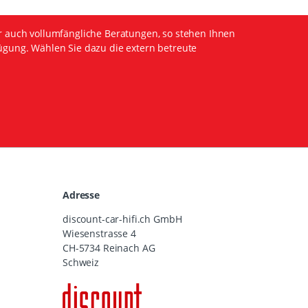
r auch vollumfängliche Beratungen, so stehen Ihnen
ügung. Wählen Sie dazu die extern betreute
Adresse
discount-car-hifi.ch GmbH
Wiesenstrasse 4
CH-5734 Reinach AG
Schweiz