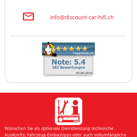
info@discount-car-hifi.ch
Wünschen Sie als optionale Dienstleistung technische
Auskünfte, Fahrzeug-Einbautipps oder auch vollumfängliche