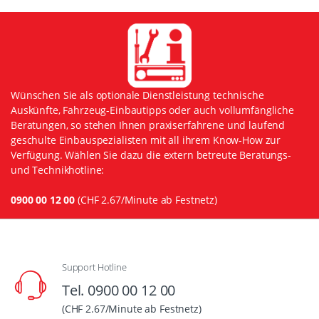
Wünschen Sie als optionale Dienstleistung technische
Auskünfte, Fahrzeug-Einbautipps oder auch vollumfängliche
Beratungen, so stehen Ihnen praxiserfahrene und laufend
geschulte Einbauspezialisten mit all ihrem Know-How zur
Verfügung. Wählen Sie dazu die extern betreute Beratungs-
und Technikhotline:
0900 00 12 00
(CHF 2.67/Minute ab Festnetz)
Support Hotline
Tel. 0900 00 12 00
(CHF 2.67/Minute ab Festnetz)