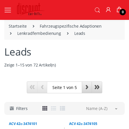
0
Startseite
Fahrzeugspezifische Adaptionen
Lenkradfernbedienung
Leads
Leads
Zeige 1–15 von 72 Artikel(n)
«
‹
›
»
Filters
Name (A-Z)
ACV 42c-3474101
ACV 42c-3474105