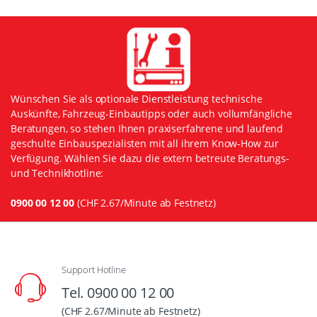
Wünschen Sie als optionale Dienstleistung technische
Auskünfte, Fahrzeug-Einbautipps oder auch vollumfängliche
Beratungen, so stehen Ihnen praxiserfahrene und laufend
geschulte Einbauspezialisten mit all ihrem Know-How zur
Verfügung. Wählen Sie dazu die extern betreute Beratungs-
und Technikhotline:
0900 00 12 00
(CHF 2.67/Minute ab Festnetz)
Support Hotline
Tel. 0900 00 12 00
(CHF 2.67/Minute ab Festnetz)