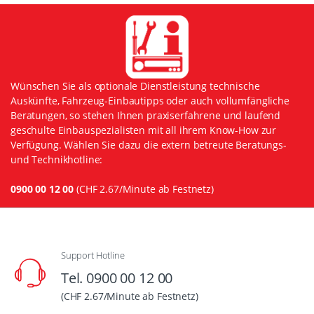
Wünschen Sie als optionale Dienstleistung technische
Auskünfte, Fahrzeug-Einbautipps oder auch vollumfängliche
Beratungen, so stehen Ihnen praxiserfahrene und laufend
geschulte Einbauspezialisten mit all ihrem Know-How zur
Verfügung. Wählen Sie dazu die extern betreute Beratungs-
und Technikhotline:
0900 00 12 00
(CHF 2.67/Minute ab Festnetz)
Support Hotline
Tel. 0900 00 12 00
(CHF 2.67/Minute ab Festnetz)