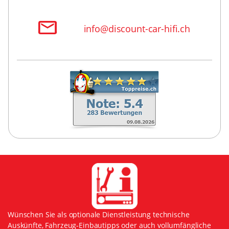
info@discount-car-hifi.ch
Wünschen Sie als optionale Dienstleistung technische
Auskünfte, Fahrzeug-Einbautipps oder auch vollumfängliche