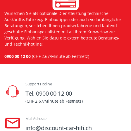
Wünschen Sie als optionale Dienstleistung technische
Auskünfte, Fahrzeug-Einbautipps oder auch vollumfängliche
Beratungen, so stehen Ihnen praxiserfahrene und laufend
geschulte Einbauspezialisten mit all ihrem Know-How zur
Verfügung. Wählen Sie dazu die extern betreute Beratungs-
und Technikhotline:
0900 00 12 00
(CHF 2.67/Minute ab Festnetz)
Support Hotline
Tel. 0900 00 12 00
(CHF 2.67/Minute ab Festnetz)
Mail Adresse
info@discount-car-hifi.ch