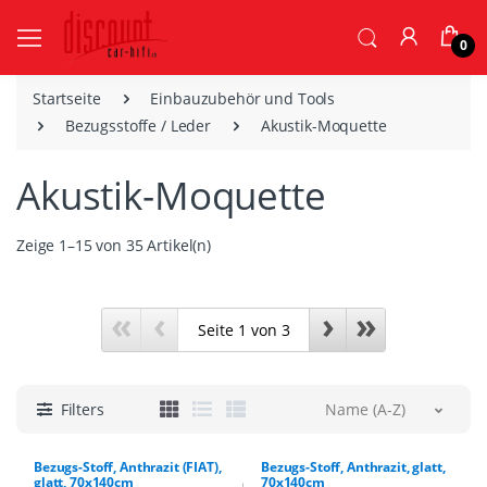
0
Startseite
Einbauzubehör und Tools
Bezugsstoffe / Leder
Akustik-Moquette
Akustik-Moquette
Zeige 1–15 von 35 Artikel(n)
«
‹
›
»
Filters
Name (A-Z)
Bezugs-Stoff, Anthrazit (FIAT),
Bezugs-Stoff, Anthrazit, glatt,
glatt, 70x140cm
70x140cm