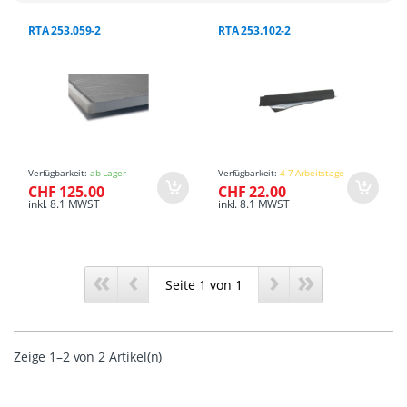
RTA 253.059-2
RTA 253.102-2
Verfügbarkeit:
ab Lager
Verfügbarkeit:
4-7 Arbeitstage
CHF 125.00
CHF 22.00
inkl. 8.1 MWST
inkl. 8.1 MWST
«
‹
›
»
Zeige 1–2 von 2 Artikel(n)