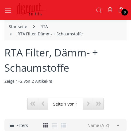
0
Startseite
RTA
RTA Filter, Dämm- + Schaumstoffe
RTA Filter, Dämm- +
Schaumstoffe
Zeige 1–2 von 2 Artikel(n)
«
‹
›
»
Filters
Name (A-Z)