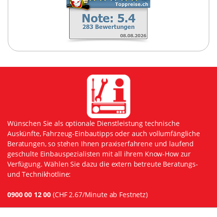
Wünschen Sie als optionale Dienstleistung technische
Auskünfte, Fahrzeug-Einbautipps oder auch vollumfängliche
Beratungen, so stehen Ihnen praxiserfahrene und laufend
geschulte Einbauspezialisten mit all ihrem Know-How zur
Verfügung. Wählen Sie dazu die extern betreute Beratungs-
und Technikhotline:
0900 00 12 00
(CHF 2.67/Minute ab Festnetz)