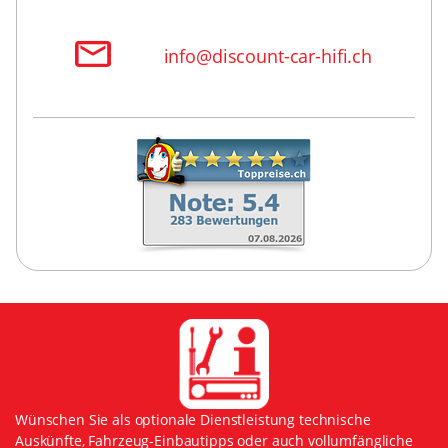
info@discount-car-hifi.ch
Wünschen Sie als optionale Dienstleistung technische
Auskünfte, Fahrzeug-Einbautipps oder auch vollumfängliche