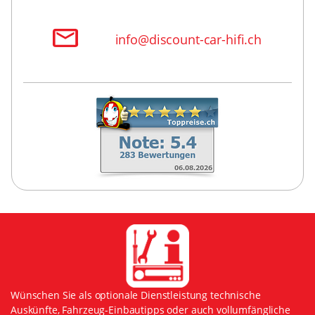
info@discount-car-hifi.ch
Wünschen Sie als optionale Dienstleistung technische
Auskünfte, Fahrzeug-Einbautipps oder auch vollumfängliche