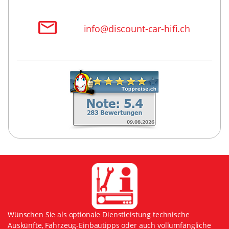
info@discount-car-hifi.ch
Wünschen Sie als optionale Dienstleistung technische
Auskünfte, Fahrzeug-Einbautipps oder auch vollumfängliche