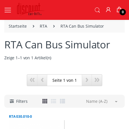
0
Startseite
RTA
RTA Can Bus Simulator
RTA Can Bus Simulator
Zeige 1–1 von 1 Artikel(n)
«
‹
›
»
Filters
Name (A-Z)
RTA 030.010-0