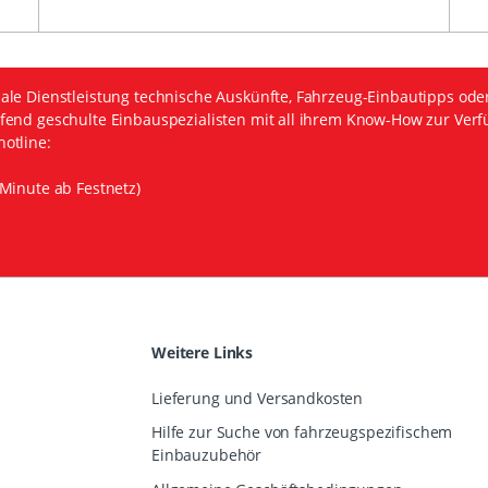
ale Dienstleistung technische Auskünfte, Fahrzeug-Einbautipps ode
fend geschulte Einbauspezialisten mit all ihrem Know-How zur Verf
otline:
Minute ab Festnetz)
Weitere Links
Lieferung und Versandkosten
Hilfe zur Suche von fahrzeugspezifischem
Einbauzubehör