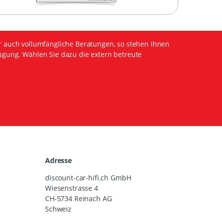
r auch vollumfängliche Beratungen, so stehen Ihnen
ügung. Wählen Sie dazu die extern betreute
Adresse
discount-car-hifi.ch GmbH
Wiesenstrasse 4
CH-5734 Reinach AG
Schweiz