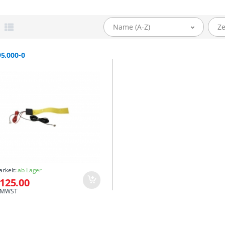
Name (A-Z)
Ze
5.000-0
arkeit:
ab Lager
125.00
.1 MWST