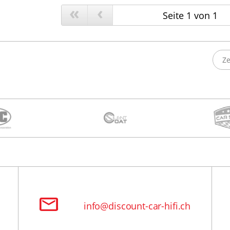
«
‹
Ze
info@discount-car-hifi.ch