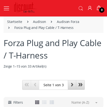
0
Startseite
Audison
Audison Forza
Forza Plug and Play Cable / T-Harness
Forza Plug and Play Cable
/ T-Harness
Zeige 1–15 von 33 Artikel(n)
«
‹
›
»
Filters
Name (A-Z)