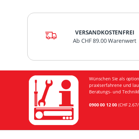
VERSANDKOSTENFREI
Ab CHF 89.00 Warenwert
Wünschen Sie als option
praxiserfahrene und lau
Beratungs- und Technikh
0900 00 12 00
(CHF 2.67/