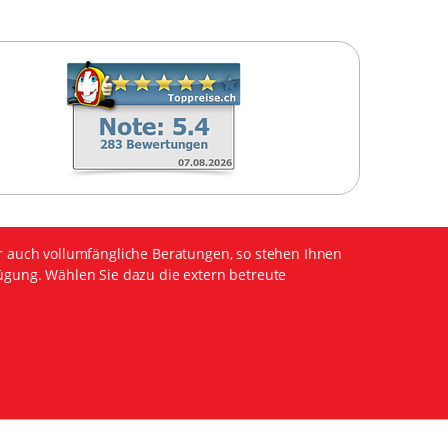
r auch vollumfängliche Beratungen, so stehen Ihnen
ügung. Wählen Sie dazu die extern betreute