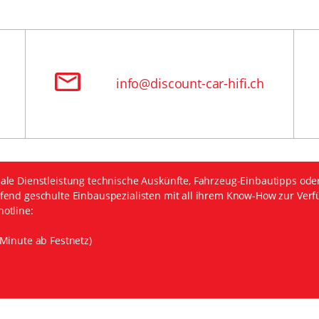
info@discount-car-hifi.ch
ale Dienstleistung technische Auskünfte, Fahrzeug-Einbautipps ode
fend geschulte Einbauspezialisten mit all ihrem Know-How zur Verf
otline:
Minute ab Festnetz)