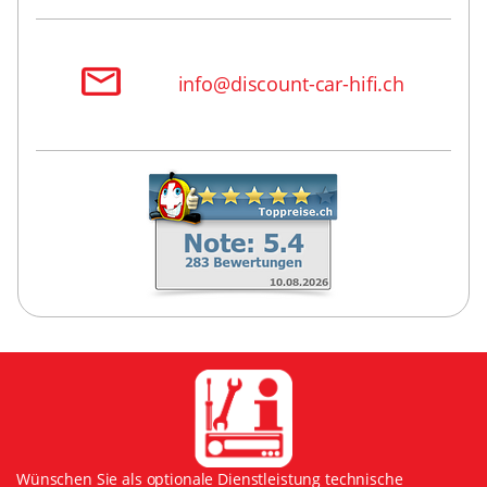
info@discount-car-hifi.ch
Wünschen Sie als optionale Dienstleistung technische