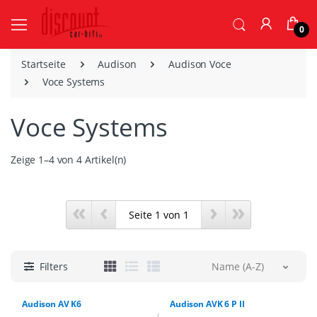
0
Startseite
Audison
Audison Voce
Voce Systems
Voce Systems
Zeige 1–4 von 4 Artikel(n)
«
‹
›
»
Filters
Name (A-Z)
Audison AV K6
Audison AVK 6 P II