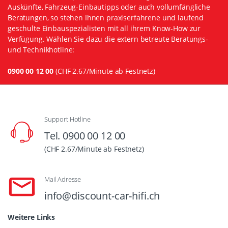
Auskünfte, Fahrzeug-Einbautipps oder auch vollumfängliche
Beratungen, so stehen Ihnen praxiserfahrene und laufend
geschulte Einbauspezialisten mit all ihrem Know-How zur
Verfügung. Wählen Sie dazu die extern betreute Beratungs-
und Technikhotline:
0900 00 12 00
(CHF 2.67/Minute ab Festnetz)
Support Hotline
Tel. 0900 00 12 00
(CHF 2.67/Minute ab Festnetz)
Mail Adresse
info@discount-car-hifi.ch
Weitere Links