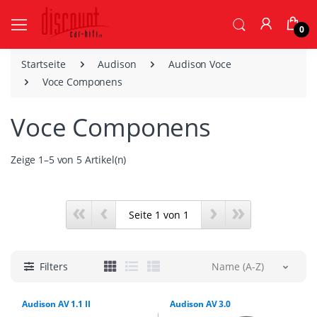
0
Startseite
Audison
Audison Voce
Voce Componens
Voce Componens
Zeige 1–5 von 5 Artikel(n)
«
‹
›
»
Filters
Name (A-Z)
Audison AV 1.1 II
Audison AV 3.0