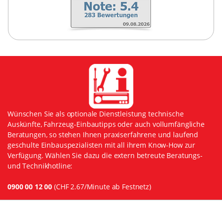
Wünschen Sie als optionale Dienstleistung technische
Auskünfte, Fahrzeug-Einbautipps oder auch vollumfängliche
Beratungen, so stehen Ihnen praxiserfahrene und laufend
geschulte Einbauspezialisten mit all ihrem Know-How zur
Verfügung. Wählen Sie dazu die extern betreute Beratungs-
und Technikhotline:
0900 00 12 00
(CHF 2.67/Minute ab Festnetz)