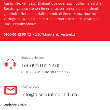
Auskünfte, Fahrzeug-Einbautipps oder auch vollumfängliche
Beratungen, so stehen Ihnen praxiserfahrene und laufend
geschulte Einbauspezialisten mit all ihrem Know-How zur
Verfügung. Wählen Sie dazu die extern betreute Beratungs-
und Technikhotline:
0900 00 12 00
(CHF 2.67/Minute ab Festnetz)
Support Hotline
Tel. 0900 00 12 00
(CHF 2.67/Minute ab Festnetz)
Mail Adresse
info@discount-car-hifi.ch
Weitere Links