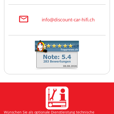
info@discount-car-hifi.ch
Wünschen Sie als optionale Dienstleistung technische