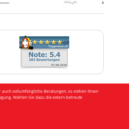
r auch vollumfängliche Beratungen, so stehen Ihnen
ügung. Wählen Sie dazu die extern betreute