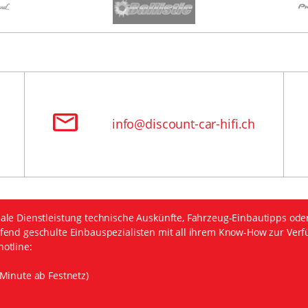
info@discount-car-hifi.ch
ale Dienstleistung technische Auskünfte, Fahrzeug-Einbautipps ode
fend geschulte Einbauspezialisten mit all ihrem Know-How zur Verf
otline:
Minute ab Festnetz)