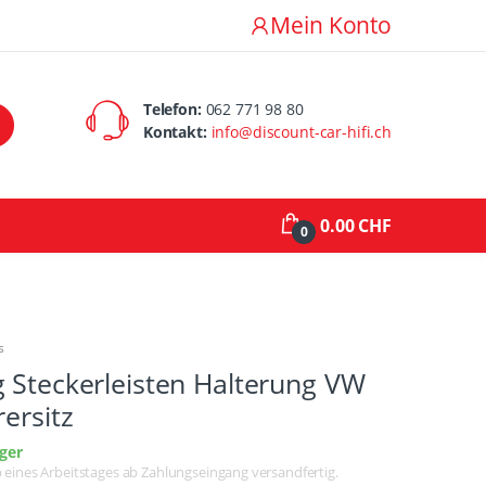
Mein Konto
Telefon:
062 771 98 80
Kontakt:
info@discount-car-hifi.ch
0.00 CHF
0
s
 Steckerleisten Halterung VW
rersitz
ger
lb eines Arbeitstages ab Zahlungseingang versandfertig.