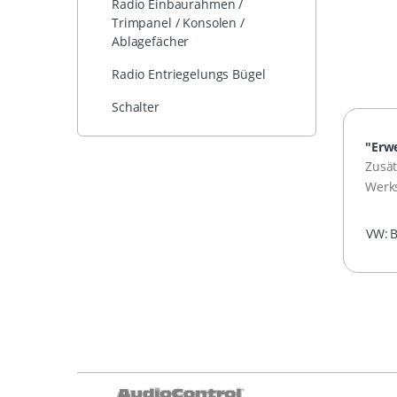
Radio Einbaurahmen /
Trimpanel / Konsolen /
Ablagefächer
Radio Entriegelungs Bügel
Schalter
"Erwe
Zusät
Werks
VW:
B