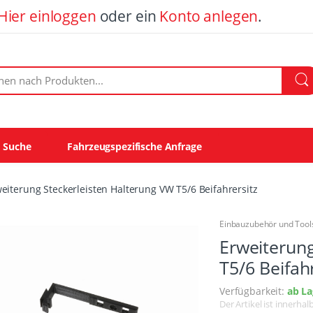
Hier einloggen
oder ein
Konto anlegen
.
ach Produkten:
e Suche
Fahrzeugspezifische Anfrage
eiterung Steckerleisten Halterung VW T5/6 Beifahrersitz
Einbauzubehör und Tool
Erweiterung
T5/6 Beifah
Verfügbarkeit:
ab La
Der Artikel ist innerha