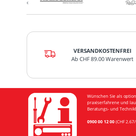
VERSANDKOSTENFREI
Ab CHF 89.00 Warenwert
Wünschen Sie als option
praxiserfahrene und lau
Beratungs- und Technikh
0900 00 12 00
(CHF 2.67/