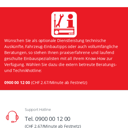
Wünschen Sie als optionale Dienstleistung technische
Auskünfte, Fahrzeug-Einbautipps oder auch vollumfängliche
Beratungen, so stehen Ihnen praxiserfahrene und laufend
geschulte Einbauspezialisten mit all ihrem Know-How zur
Verfügung. Wählen Sie dazu die extern betreute Beratungs-
und Technikhotline:
0900 00 12 00
(CHF 2.67/Minute ab Festnetz)
Support Hotline
Tel. 0900 00 12 00
(CHF 2.67/Minute ab Festnetz)