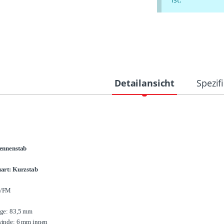
Detailansicht
Spezif
ennenstab
art: Kurzstab
/FM
ge: 83,5 mm
inde: 6 mm innen