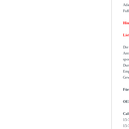
Ada
Fuß
Hin
Lie
Die
Ant
spor
Dur
Emp
Gew
Für
OE
Cal
15-
15-