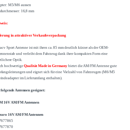
pter: M5/M6 aussen
durchmesser: 16,8 mm
weis:
ferung in attraktiver Verkaufsverpackung
 acv Sport Antenne ist mit ihren ca. 85 mm deutlich kürzer als der OEM-
ennenstab und verleiht dem Fahrzeug dank ihrer kompakten Form eine
tlichere Optik.
ch hochwertige
Qualität
Made in Germany
bietet die AM/FM Antenne gute
fangsleistungen und eignet sich für eine Vielzahl von Fahrzeugen (M6/M5
indeadapter im Lieferumfang enthalten).
 folgende Antennen geeignet:
M 16V AM/FM Antennen
earo 16V AM/FM Antennen
7677865
7677870