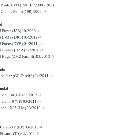
t Punto EVO (199) 10/2009 - 2011
t Grande Punto (199) 2005 ->
d
d Fiesta (JA8) 10/2008 ->
d B-Max (JK8) 06/2012 ->
d Focus (DYB) 04/2011 ->
d C-Max (DXA) 12/2010 ->
d Kuga (DM2 Facelift) 03/2013 ->
nda
da Jazz (GG Facelift) 04/2011 ->
ndai
ndai i30 (GD) 03/2012 ->
ndai i40 (VF) 06/2011 ->
ndai iX35 (LM) 03/2010 ->
 Carens IV (RP) 03/2013 ->
 Picanto (TA) 05/2011 ->