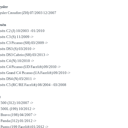
ysler
ysler Crossfire (ZH) 07/2003 12/2007
roën
roën C2 (J) 10/2003 - 01/2010
roën C3 (S) 11/2009 ->
roën C3 Picasso (SH) 03/2009 ->
roën DS3 (S) 03/2010 ->
roën DS3 Cabrio (SH) 03/2013 ->
roën C4 (N) 10/2010 ->
roën C4 Picasso (UD Facelift) 09/2010 ->
roën Grand C4 Picasso (UA Facelift) 09/2010 ->
roën DS4 (N) 05/2011 ->
roën C5 (RC/RE Facelift) 08/2004 - 03/2008
t
t 500 (312) 10/2007 ->
t 500L (199) 10/2012 ->
t Bravo (198) 04/2007 ->
t Panda (312) 01/2012 ->
t Punto (199 Facelift) 01/2012 ->