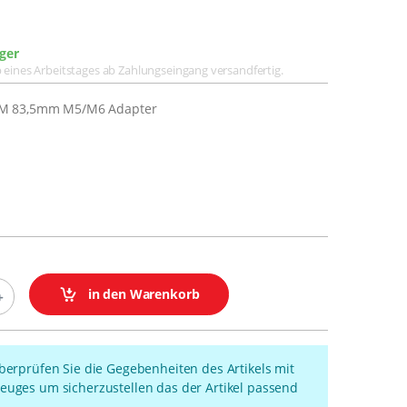
ger
lb eines Arbeitstages ab Zahlungseingang versandfertig.
M 83,5mm M5/M6 Adapter
in den Warenkorb
überprüfen Sie die Gegebenheiten des Artikels mit
euges um sicherzustellen das der Artikel passend