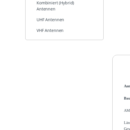
Kombiniert (Hybrid)
Antennen
UHF Antennen
VHF Antennen
Ant
Bau
AM
Län
Gew