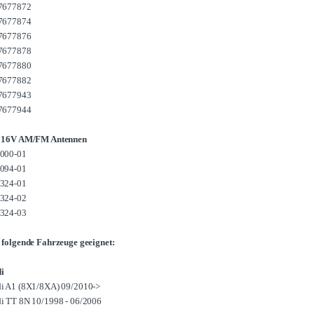
7677872
7677874
7677876
7677878
7677880
7677882
7677943
7677944
 16V AM/FM Antennen
000-01
094-01
324-01
324-02
324-03
 folgende Fahrzeuge geeignet:
i
i A1 (8X1/8XA) 09/2010->
i TT 8N 10/1998 - 06/2006