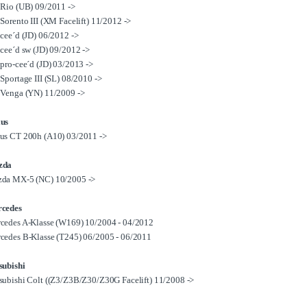
 Rio (UB) 09/2011 ->
 Sorento III (XM Facelift) 11/2012 ->
 cee´d (JD) 06/2012 ->
 cee´d sw (JD) 09/2012 ->
 pro-cee´d (JD) 03/2013 ->
 Sportage III (SL) 08/2010 ->
 Venga (YN) 11/2009 ->
us
us CT 200h (A10) 03/2011 ->
zda
da MX-5 (NC) 10/2005 ->
cedes
cedes A-Klasse (W169) 10/2004 - 04/2012
cedes B-Klasse (T245) 06/2005 - 06/2011
subishi
subishi Colt ((Z3/Z3B/Z30/Z30G Facelift) 11/2008 ->