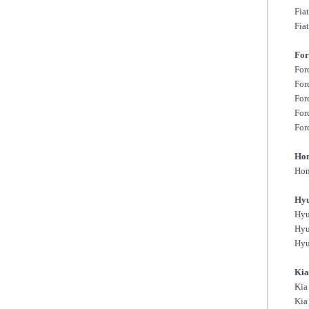
Fia
Fia
For
For
For
For
For
For
Ho
Hon
Hyu
Hyu
Hyu
Hyu
Kia
Kia
Kia