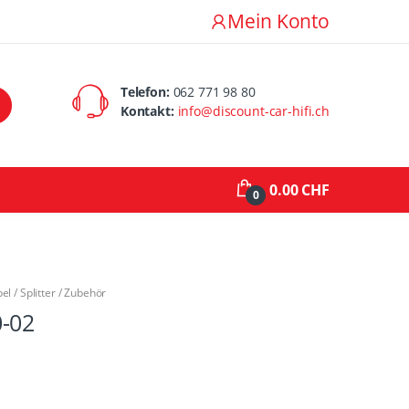
Mein Konto
Telefon:
062 771 98 80
Kontakt:
info@discount-car-hifi.ch
0.00 CHF
0
l / Splitter / Zubehör
-02