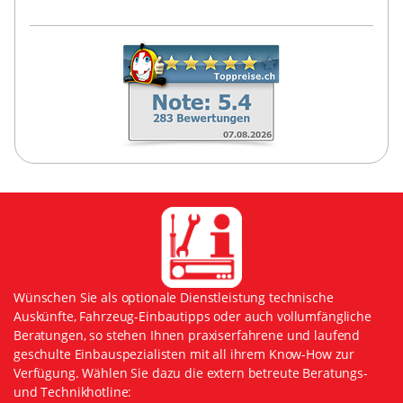
Wünschen Sie als optionale Dienstleistung technische
Auskünfte, Fahrzeug-Einbautipps oder auch vollumfängliche
Beratungen, so stehen Ihnen praxiserfahrene und laufend
geschulte Einbauspezialisten mit all ihrem Know-How zur
Verfügung. Wählen Sie dazu die extern betreute Beratungs-
und Technikhotline: