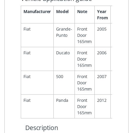
Manufacturer
Model
Note
Year
Year
He
From
To
Fiat
Grande-
Front
2005
Punto
Door
165mm
Fiat
Ducato
Front
2006
Door
165mm
Fiat
500
Front
2007
Door
165mm
Fiat
Panda
Front
2012
Door
165mm
Description