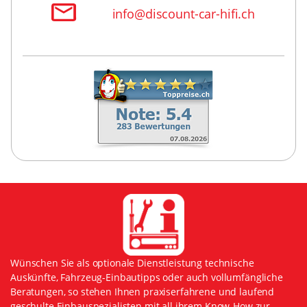
info@discount-car-hifi.ch
Wünschen Sie als optionale Dienstleistung technische
Auskünfte, Fahrzeug-Einbautipps oder auch vollumfängliche
Beratungen, so stehen Ihnen praxiserfahrene und laufend
geschulte Einbauspezialisten mit all ihrem Know-How zur