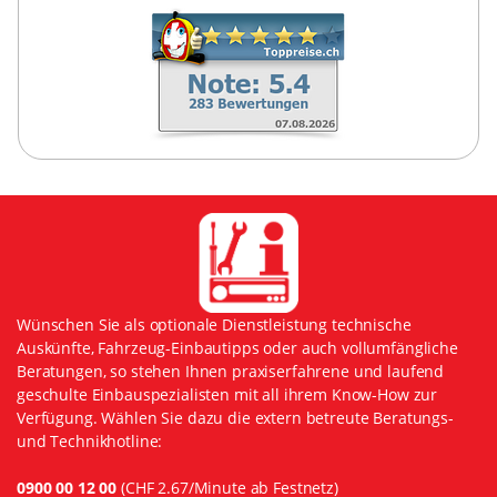
Wünschen Sie als optionale Dienstleistung technische
Auskünfte, Fahrzeug-Einbautipps oder auch vollumfängliche
Beratungen, so stehen Ihnen praxiserfahrene und laufend
geschulte Einbauspezialisten mit all ihrem Know-How zur
Verfügung. Wählen Sie dazu die extern betreute Beratungs-
und Technikhotline:
0900 00 12 00
(CHF 2.67/Minute ab Festnetz)