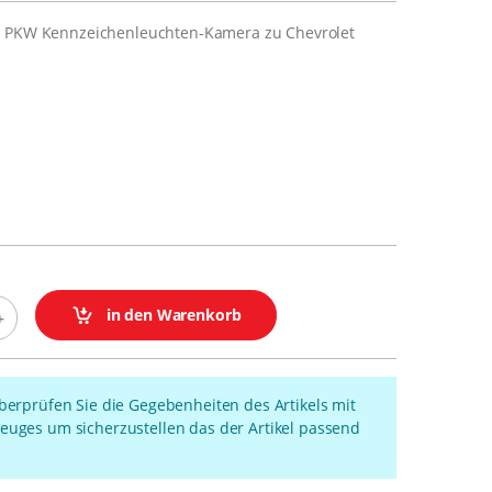
e PKW Kennzeichenleuchten-Kamera zu Chevrolet
2
in den Warenkorb
überprüfen Sie die Gegebenheiten des Artikels mit
euges um sicherzustellen das der Artikel passend