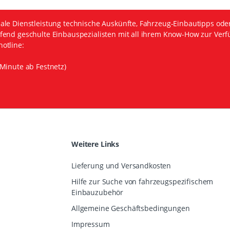
ale Dienstleistung technische Auskünfte, Fahrzeug-Einbautipps ode
fend geschulte Einbauspezialisten mit all ihrem Know-How zur Verf
otline:
Minute ab Festnetz)
Weitere Links
Lieferung und Versandkosten
Hilfe zur Suche von fahrzeugspezifischem
Einbauzubehör
Allgemeine Geschäftsbedingungen
Impressum