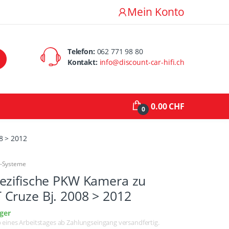
Mein Konto
Telefon:
062 771 98 80
Kontakt:
info@discount-car-hifi.ch
0.00 CHF
0
8 > 2012
a-Systeme
ezifische PKW Kamera zu
Cruze Bj. 2008 > 2012
ger
lb eines Arbeitstages ab Zahlungseingang versandfertig.