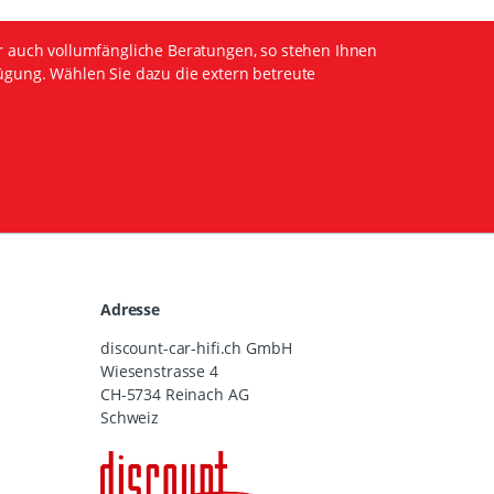
r auch vollumfängliche Beratungen, so stehen Ihnen
ügung. Wählen Sie dazu die extern betreute
Adresse
discount-car-hifi.ch GmbH
Wiesenstrasse 4
CH-5734 Reinach AG
Schweiz