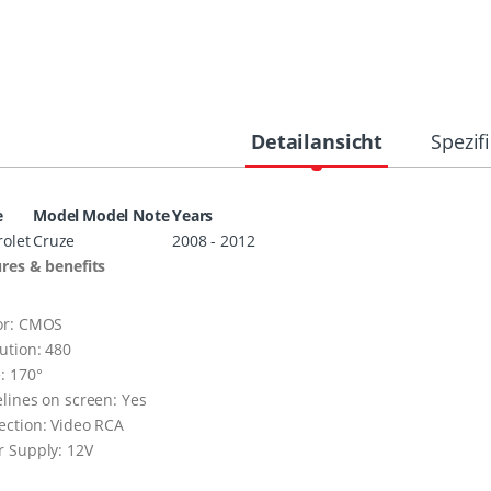
Detailansicht
Spezif
e
Model
Model Note
Years
olet
Cruze
2008 - 2012
res & benefits
or: CMOS
ution: 480
: 170°
lines on screen: Yes
ction: Video RCA
 Supply: 12V