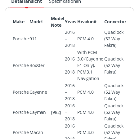
Detailansicht
Spezifikationen
Model
Make
Model
Years
Headunit
Connector
Note
2016
Quadlock
Porsche
911
–
PCM 4.0
(52 Way
2018
Fakra)
With PCM
2016
3.0 (Cayenne
Quadlock
Porsche
Boxster
–
E1 Only),
(52 Way
2018
PCM3.1
Fakra)
Navigation
2016
Quadlock
Porsche
Cayenne
–
PCM 4.0
(52 Way
2018
Fakra)
2016
Quadlock
Porsche
Cayman
[982]
–
PCM 4.0
(52 Way
2018
Fakra)
2016
Quadlock
Porsche
Macan
–
PCM 4.0
(52 Way
2018
Fakra)