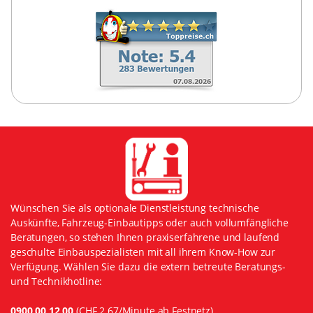
Wünschen Sie als optionale Dienstleistung technische
Auskünfte, Fahrzeug-Einbautipps oder auch vollumfängliche
Beratungen, so stehen Ihnen praxiserfahrene und laufend
geschulte Einbauspezialisten mit all ihrem Know-How zur
Verfügung. Wählen Sie dazu die extern betreute Beratungs-
und Technikhotline:
0900 00 12 00
(CHF 2.67/Minute ab Festnetz)