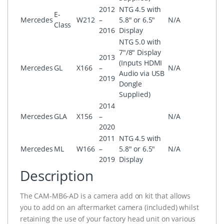
2012
NTG 4.5 with
E-
Mercedes
W212
–
5.8″ or 6.5″
N/A
Class
2016
Display
NTG 5.0 with
7″/8″ Display
2013
(Inputs HDMI
Mercedes
GL
X166
–
N/A
Audio via USB
2019
Dongle
Supplied)
2014
Mercedes
GLA
X156
–
N/A
2020
2011
NTG 4.5 with
Mercedes
ML
W166
–
5.8″ or 6.5″
N/A
2019
Display
Description
The CAM-MB6-AD is a camera add on kit that allows
you to add on an aftermarket camera (included) whilst
retaining the use of your factory head unit on various