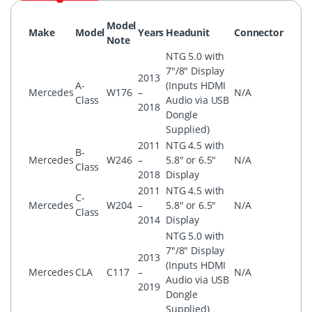
Model
Make
Model
Years
Headunit
Connector
Note
NTG 5.0 with
7″/8″ Display
2013
A-
(Inputs HDMI
Mercedes
W176
–
N/A
Class
Audio via USB
2018
Dongle
Supplied)
2011
NTG 4.5 with
B-
Mercedes
W246
–
5.8″ or 6.5″
N/A
Class
2018
Display
2011
NTG 4.5 with
C-
Mercedes
W204
–
5.8″ or 6.5″
N/A
Class
2014
Display
NTG 5.0 with
7″/8″ Display
2013
(Inputs HDMI
Mercedes
CLA
C117
–
N/A
Audio via USB
2019
Dongle
Supplied)