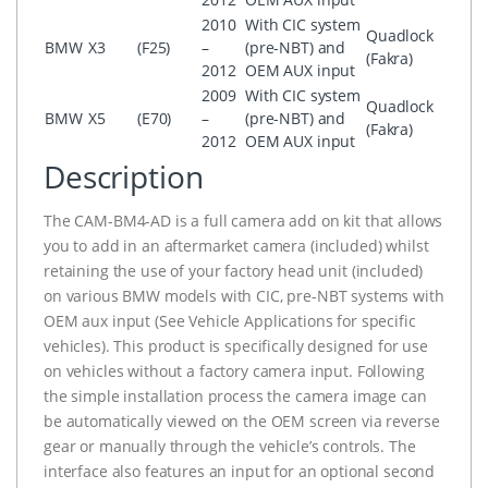
2010
With CIC system
Quadlock
BMW
X3
(F25)
–
(pre-NBT) and
(Fakra)
2012
OEM AUX input
2009
With CIC system
Quadlock
BMW
X5
(E70)
–
(pre-NBT) and
(Fakra)
2012
OEM AUX input
Description
The CAM-BM4-AD is a full camera add on kit that allows
you to add in an aftermarket camera (included) whilst
retaining the use of your factory head unit (included)
on various BMW models with CIC, pre-NBT systems with
OEM aux input (See Vehicle Applications for specific
vehicles). This product is specifically designed for use
on vehicles without a factory camera input. Following
the simple installation process the camera image can
be automatically viewed on the OEM screen via reverse
gear or manually through the vehicle’s controls. The
interface also features an input for an optional second