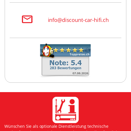
info@discount-car-hifi.ch
Wünschen Sie als optionale Dienstleistung technische