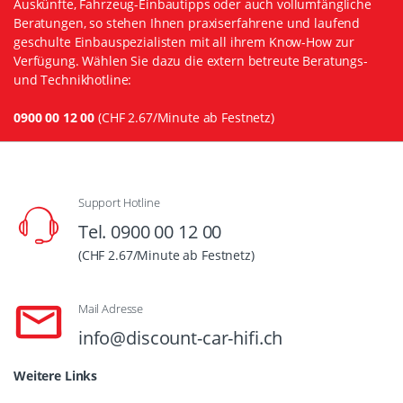
Auskünfte, Fahrzeug-Einbautipps oder auch vollumfängliche
Beratungen, so stehen Ihnen praxiserfahrene und laufend
geschulte Einbauspezialisten mit all ihrem Know-How zur
Verfügung. Wählen Sie dazu die extern betreute Beratungs-
und Technikhotline:
0900 00 12 00
(CHF 2.67/Minute ab Festnetz)
Support Hotline
Tel. 0900 00 12 00
(CHF 2.67/Minute ab Festnetz)
Mail Adresse
info@discount-car-hifi.ch
Weitere Links