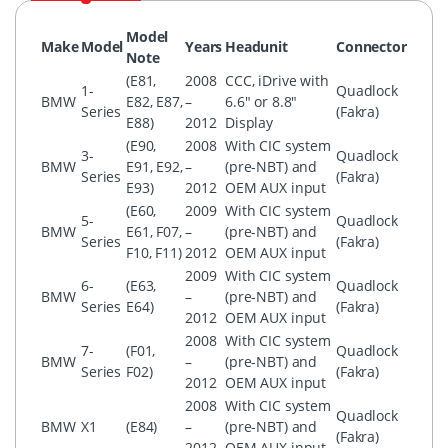
Model
Make
Model
Years
Headunit
Connector
Note
(E81,
2008
CCC, iDrive with
1-
Quadlock
BMW
E82, E87,
–
6.6″ or 8.8″
Series
(Fakra)
E88)
2012
Display
(E90,
2008
With CIC system
3-
Quadlock
BMW
E91, E92,
–
(pre-NBT) and
Series
(Fakra)
E93)
2012
OEM AUX input
(E60,
2009
With CIC system
5-
Quadlock
BMW
E61, F07,
–
(pre-NBT) and
Series
(Fakra)
F10, F11)
2012
OEM AUX input
2009
With CIC system
6-
(E63,
Quadlock
BMW
–
(pre-NBT) and
Series
E64)
(Fakra)
2012
OEM AUX input
2008
With CIC system
7-
(F01,
Quadlock
BMW
–
(pre-NBT) and
Series
F02)
(Fakra)
2012
OEM AUX input
2008
With CIC system
Quadlock
BMW
X1
(E84)
–
(pre-NBT) and
(Fakra)
2012
OEM AUX input