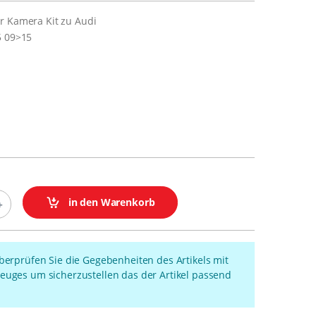
r Kamera Kit zu Audi
5 09>15
in den Warenkorb
überprüfen Sie die Gegebenheiten des Artikels mit
euges um sicherzustellen das der Artikel passend