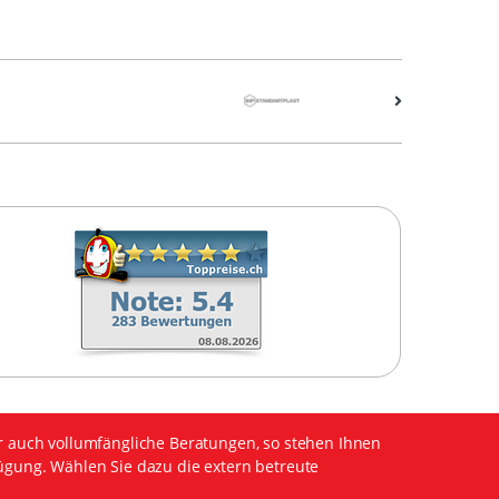
r auch vollumfängliche Beratungen, so stehen Ihnen
ügung. Wählen Sie dazu die extern betreute