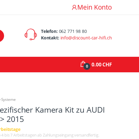
Mein Konto
Telefon:
062 771 98 80
Kontakt:
info@discount-car-hifi.ch
0.00 CHF
0
a-Systeme
zifischer Kamera Kit zu AUDI
 > 2015
rbeitstage
lb 4 bis 7 Arbeitstagen ab Zahlungseingang versandfertig.