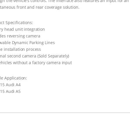
gh the vehicle’s controls. The interface also features an input for a
taneous front and rear coverage solution.
ct Specifications:
ry head unit integration
des reversing camera
vable Dynamic Parking Lines
e installation process
nal second camera (Sold Separately)
ehicles without a factory camera input
le Application:
15 Audi A4
15 Audi A5