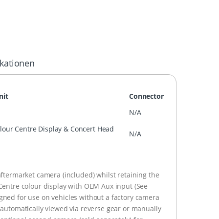
ikationen
nit
Connector
N/A
olour Centre Display & Concert Head
N/A
aftermarket camera (included) whilst retaining the
Centre colour display with OEM Aux input (See
esigned for use on vehicles without a factory camera
 automatically viewed via reverse gear or manually