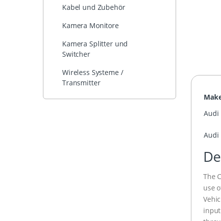
Kabel und Zubehör
Kamera Monitore
Kamera Splitter und
Switcher
Wireless Systeme /
Transmitter
Mak
Audi
Audi
De
The C
use o
Vehic
input