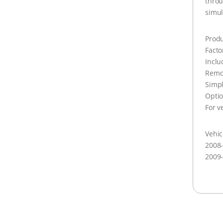
throu
simul
Produ
Facto
Inclu
Remo
Simpl
Optio
For v
Vehic
2008-
2009-