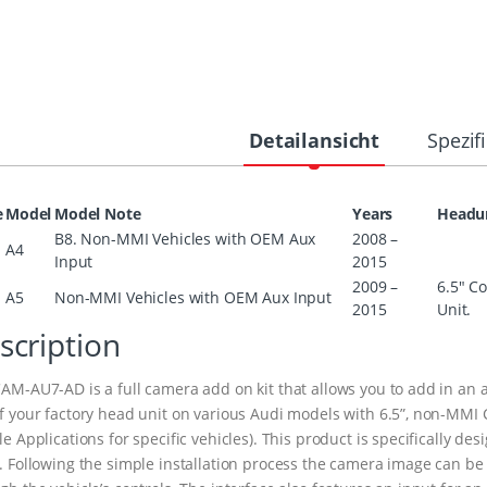
Detailansicht
Spezif
e
Model
Model Note
Years
Headu
B8. Non-MMI Vehicles with OEM Aux
2008 –
A4
Input
2015
2009 –
6.5″ C
A5
Non-MMI Vehicles with OEM Aux Input
2015
Unit.
scription
AM-AU7-AD is a full camera add on kit that allows you to add in an 
f your factory head unit on various Audi models with 6.5”, non-MMI 
le Applications for specific vehicles). This product is specifically d
. Following the simple installation process the camera image can be