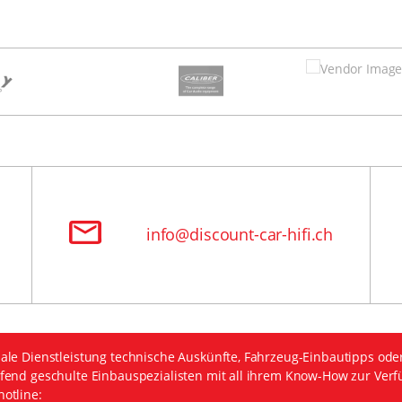
info@discount-car-hifi.ch
ale Dienstleistung technische Auskünfte, Fahrzeug-Einbautipps ode
fend geschulte Einbauspezialisten mit all ihrem Know-How zur Verf
otline: