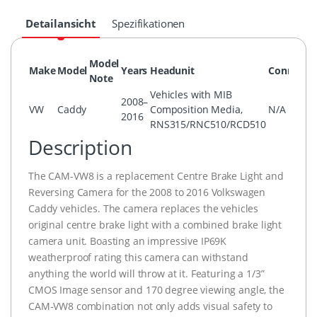
Detailansicht
Spezifikationen
Model
Make
Model
Years
Headunit
Connecto
Note
Vehicles with MIB
2008–
VW
Caddy
Composition Media,
N/A
2016
RNS315/RNC510/RCD510
Description
The CAM-VW8 is a replacement Centre Brake Light and
Reversing Camera for the 2008 to 2016 Volkswagen
Caddy vehicles. The camera replaces the vehicles
original centre brake light with a combined brake light
camera unit. Boasting an impressive IP69K
weatherproof rating this camera can withstand
anything the world will throw at it. Featuring a 1/3”
CMOS Image sensor and 170 degree viewing angle, the
CAM-VW8 combination not only adds visual safety to