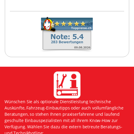
Wünschen Sie als optionale Dienstleistung technische
Auskünfte, Fahrzeug-Einbautipps oder auch vollumfängliche
Beratungen, so stehen Ihnen praxiserfahrene und laufend
geschulte Einbauspezialisten mit all ihrem Know-How zur
Verfügung. Wählen Sie dazu die extern betreute Beratungs-
und Technikhotline: