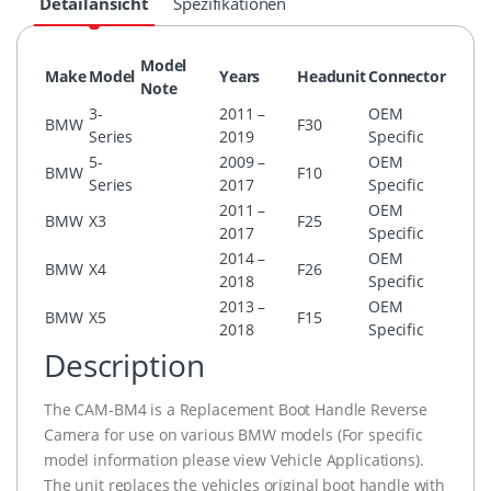
Detailansicht
Spezifikationen
Model
Make
Model
Years
Headunit
Connector
Note
3-
2011 –
OEM
BMW
F30
Series
2019
Specific
5-
2009 –
OEM
BMW
F10
Series
2017
Specific
2011 –
OEM
BMW
X3
F25
2017
Specific
2014 –
OEM
BMW
X4
F26
2018
Specific
2013 –
OEM
BMW
X5
F15
2018
Specific
Description
The CAM-BM4 is a Replacement Boot Handle Reverse
Camera for use on various BMW models (For specific
model information please view Vehicle Applications).
The unit replaces the vehicles original boot handle with