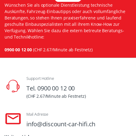
Wünschen Sie als optionale Dienstleistung technische
Auskünfte, Fahrzeug-Einbautipps oder auch vollumfängliche
Beratungen, so stehen Ihnen praxiserfahrene und laufend
geschulte Einbauspezialisten mit all ihrem Know-How zur
Verfügung. Wählen Sie dazu die extern betreute Beratungs-
und Technikhotline:
0900 00 12 00
(CHF 2.67/Minute ab Festnetz)
Support Hotline
Tel. 0900 00 12 00
(CHF 2.67/Minute ab Festnetz)
Mail Adresse
info@discount-car-hifi.ch