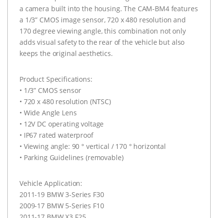
a camera built into the housing. The CAM-BM4 features
a 1/3” CMOS image sensor, 720 x 480 resolution and
170 degree viewing angle, this combination not only
adds visual safety to the rear of the vehicle but also
keeps the original aesthetics.
Product Specifications:
• 1/3” CMOS sensor
• 720 x 480 resolution (NTSC)
• Wide Angle Lens
• 12V DC operating voltage
• IP67 rated waterproof
• Viewing angle: 90 ° vertical / 170 ° horizontal
• Parking Guidelines (removable)
Vehicle Application:
2011-19 BMW 3-Series F30
2009-17 BMW 5-Series F10
2011-17 BMW X3 F25