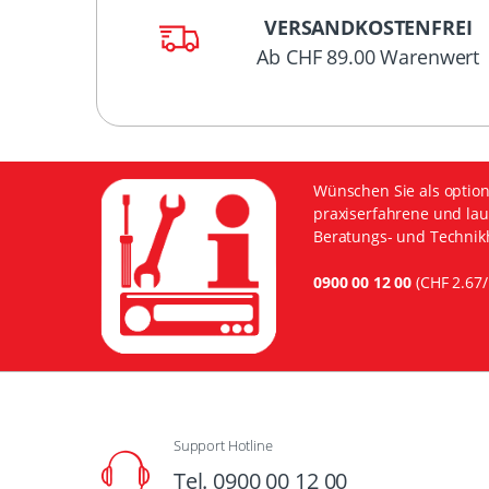
VERSANDKOSTENFREI
Ab CHF 89.00 Warenwert
Wünschen Sie als option
praxiserfahrene und lau
Beratungs- und Technikh
0900 00 12 00
(CHF 2.67/
Support Hotline
Tel. 0900 00 12 00