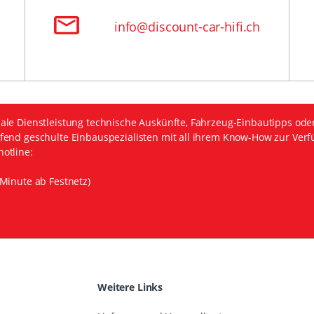
info@discount-car-hifi.ch
ale Dienstleistung technische Auskünfte, Fahrzeug-Einbautipps ode
fend geschulte Einbauspezialisten mit all ihrem Know-How zur Verf
otline:
Minute ab Festnetz)
Weitere Links