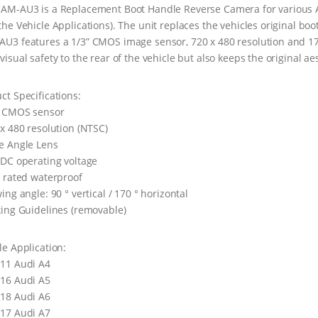
AM-AU3 is a Replacement Boot Handle Reverse Camera for various A
the Vehicle Applications). The unit replaces the vehicles original bo
U3 features a 1/3” CMOS image sensor, 720 x 480 resolution and 17
visual safety to the rear of the vehicle but also keeps the original ae
ct Specifications:
” CMOS sensor
 x 480 resolution (NTSC)
e Angle Lens
 DC operating voltage
7 rated waterproof
wing angle: 90 ° vertical / 170 ° horizontal
king Guidelines (removable)
le Application:
11 Audi A4
16 Audi A5
18 Audi A6
17 Audi A7