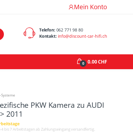
Mein Konto
Telefon:
062 771 98 80
Kontakt:
info@discount-car-hifi.ch
0.00 CHF
0
a-Systeme
ezifische PKW Kamera zu AUDI
 > 2011
rbeitstage
lb 4 bis 7 Arbeitstagen ab Zahlungseingang versandfertig.