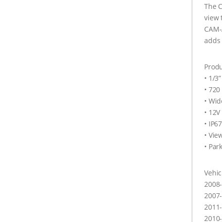
The C
view 
CAM-A
adds 
Produ
• 1/3
• 720
• Wid
• 12V
• IP6
• Vie
• Par
Vehic
2008-
2007-
2011-
2010-