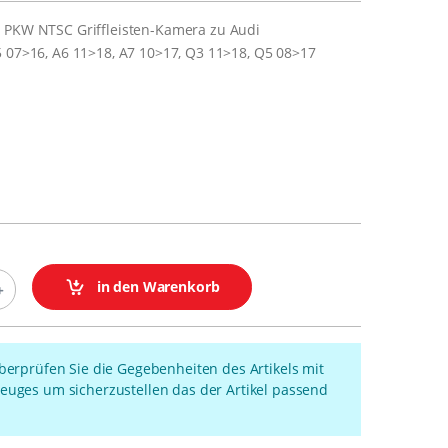
 PKW NTSC Griffleisten-Kamera zu Audi
5 07>16, A6 11>18, A7 10>17, Q3 11>18, Q5 08>17
in den Warenkorb
überprüfen Sie die Gegebenheiten des Artikels mit
euges um sicherzustellen das der Artikel passend