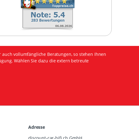
r auch vollumfängliche Beratungen, so stehen Ihnen
ügung. Wählen Sie dazu die extern betreute
Adresse
discount-car-hifi.ch GmbH