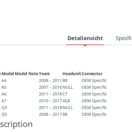
Detailansicht
Spezif
e
Model
Model Note
Years
Headunit
Connector
A4
2008 – 2011
B8
OEM Specific
A5
2007 – 2016
NULL
OEM Specific
A6
2011 – 2018
C7
OEM Specific
A7
2010 – 2017
4G8
OEM Specific
Q3
2011 – 2018
NULL
OEM Specific
Q5
2008 – 2017
B8
OEM Specific
scription