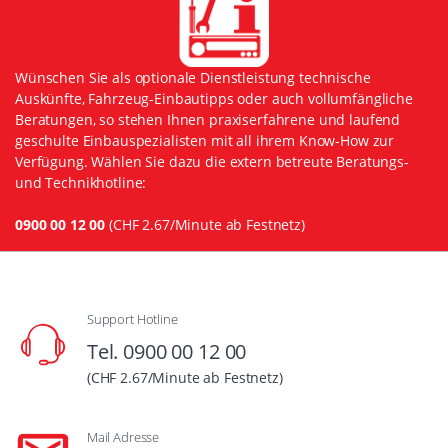
Wünschen Sie als optionale Dienstleistung technische
Auskünfte, Fahrzeug-Einbautipps oder auch vollumfängliche
Beratungen, so stehen Ihnen praxiserfahrene und laufend
geschulte Einbauspezialisten mit all ihrem Know-How zur
Verfügung. Wählen Sie dazu die extern betreute Beratungs-
und Technikhotline:
0900 00 12 00
(CHF 2.67/Minute ab Festnetz)
Support Hotline
Tel. 0900 00 12 00
(CHF 2.67/Minute ab Festnetz)
Mail Adresse