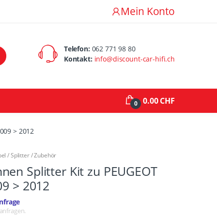
Mein Konto
Telefon:
062 771 98 80
Kontakt:
info@discount-car-hifi.ch
0.00 CHF
0
2009 > 2012
l / Splitter / Zubehör
nen Splitter Kit zu PEUGEOT
09 > 2012
nfrage
 anfragen.