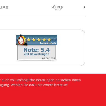
r auch vollumfängliche Beratungen, so stehen Ihnen
ügung. Wählen Sie dazu die extern betreute