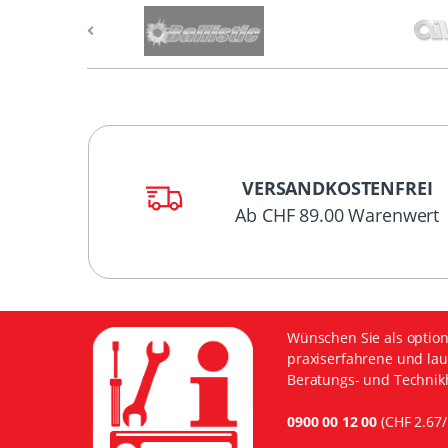
VERSANDKOSTENFREI
Ab CHF 89.00 Warenwert
Wünschen Sie als option
praxiserfahrene und lau
Beratungs- und Technikh
0900 00 12 00
(CHF 2.67/