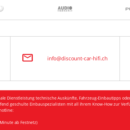
info@discount-car-hifi.ch
ale Dienstleistung technische Auskünfte, Fahrzeug-Einbautipps ode
fend geschulte Einbauspezialisten mit all ihrem Know-How zur Verf
otline:
Minute ab Festnetz)