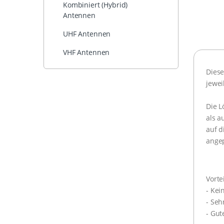
Kombiniert (Hybrid)
Antennen
UHF Antennen
VHF Antennen
Diese
jewei
Die L
als a
auf d
ange
Vortei
- Kei
- Seh
- Gu