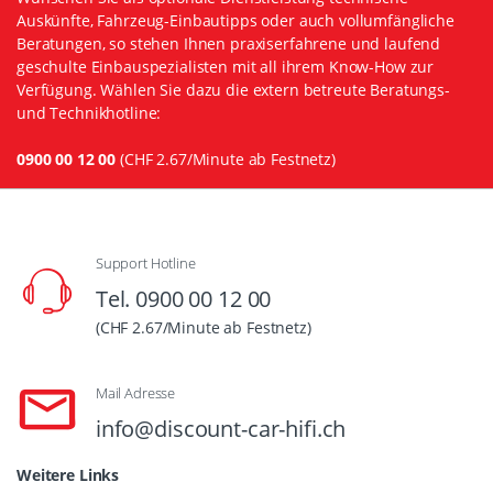
Auskünfte, Fahrzeug-Einbautipps oder auch vollumfängliche
Beratungen, so stehen Ihnen praxiserfahrene und laufend
geschulte Einbauspezialisten mit all ihrem Know-How zur
Verfügung. Wählen Sie dazu die extern betreute Beratungs-
und Technikhotline:
0900 00 12 00
(CHF 2.67/Minute ab Festnetz)
Support Hotline
Tel. 0900 00 12 00
(CHF 2.67/Minute ab Festnetz)
Mail Adresse
info@discount-car-hifi.ch
Weitere Links