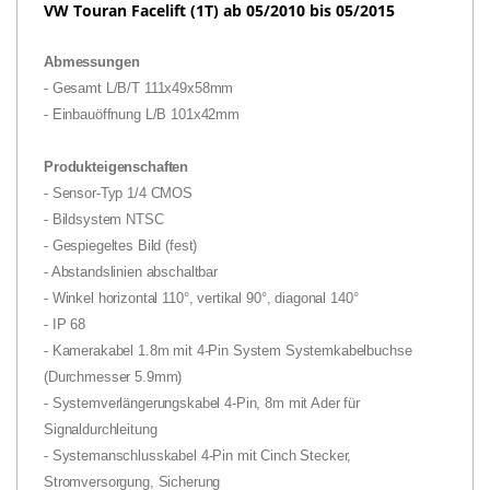
VW Touran Facelift (1T) ab 05/2010 bis 05/2015
Abmessungen
- Gesamt L/B/T 111x49x58mm
- Einbauöffnung L/B 101x42mm
Produkteigenschaften
- Sensor-Typ 1/4 CMOS
- Bildsystem NTSC
- Gespiegeltes Bild (fest)
- Abstandslinien abschaltbar
- Winkel horizontal 110°, vertikal 90°, diagonal 140°
- IP 68
- Kamerakabel 1.8m mit 4-Pin System Systemkabelbuchse
(Durchmesser 5.9mm)
- Systemverlängerungskabel 4-Pin, 8m mit Ader für
Signaldurchleitung
- Systemanschlusskabel 4-Pin mit Cinch Stecker,
Stromversorgung, Sicherung