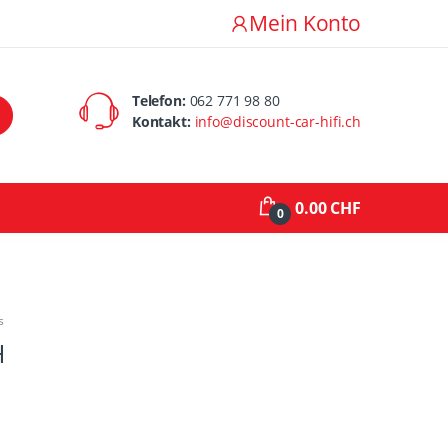
Mein Konto
Telefon:
062 771 98 80
Kontakt:
info@discount-car-hifi.ch
0.00 CHF
0
s
H