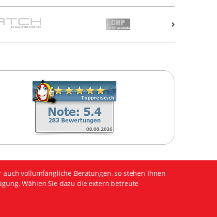
r auch vollumfängliche Beratungen, so stehen Ihnen
ügung. Wählen Sie dazu die extern betreute