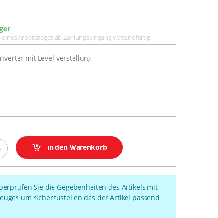
ger
lb eines Arbeitstages ab Zahlungseingang versandfertig.
nverter mit Level-verstellung
in den Warenkorb
überprüfen Sie die Gegebenheiten des Artikels mit
euges um sicherzustellen das der Artikel passend