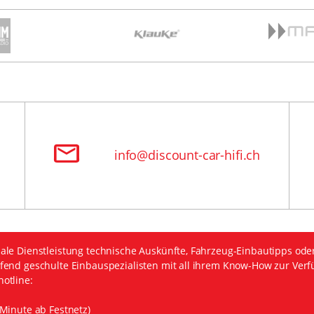
info@discount-car-hifi.ch
ale Dienstleistung technische Auskünfte, Fahrzeug-Einbautipps ode
fend geschulte Einbauspezialisten mit all ihrem Know-How zur Verf
otline:
Minute ab Festnetz)