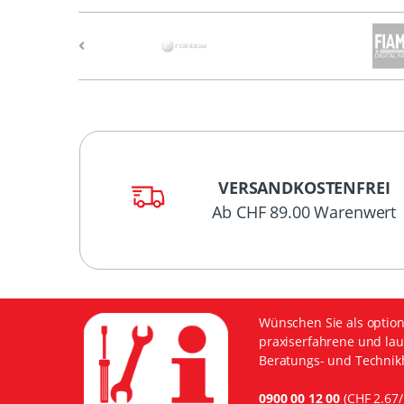
VERSANDKOSTENFREI
Ab CHF 89.00 Warenwert
Wünschen Sie als option
praxiserfahrene und lau
Beratungs- und Technikh
0900 00 12 00
(CHF 2.67/