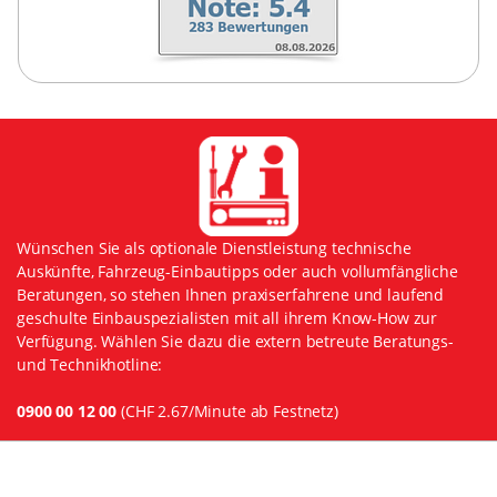
Wünschen Sie als optionale Dienstleistung technische
Auskünfte, Fahrzeug-Einbautipps oder auch vollumfängliche
Beratungen, so stehen Ihnen praxiserfahrene und laufend
geschulte Einbauspezialisten mit all ihrem Know-How zur
Verfügung. Wählen Sie dazu die extern betreute Beratungs-
und Technikhotline:
0900 00 12 00
(CHF 2.67/Minute ab Festnetz)