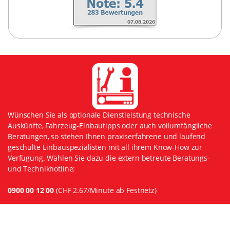
Wünschen Sie als optionale Dienstleistung technische
Auskünfte, Fahrzeug-Einbautipps oder auch vollumfängliche
Beratungen, so stehen Ihnen praxiserfahrene und laufend
geschulte Einbauspezialisten mit all ihrem Know-How zur
Verfügung. Wählen Sie dazu die extern betreute Beratungs-
und Technikhotline:
0900 00 12 00
(CHF 2.67/Minute ab Festnetz)