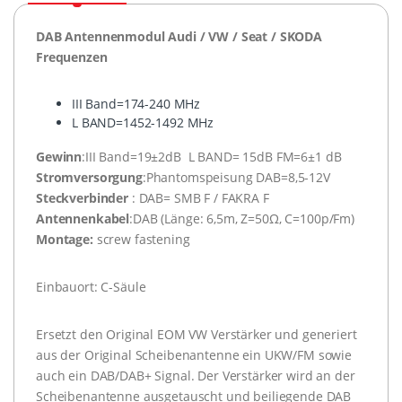
DAB Antennenmodul Audi / VW / Seat / SKODA
Frequenzen
III Band=174-240 MHz
L BAND=1452-1492 MHz
Gewinn
:III Band=19±2dB L BAND= 15dB FM=6±1 dB
Stromversorgung
:Phantomspeisung DAB=8,5-12V
Steckverbinder
: DAB= SMB F / FAKRA F
Antennenkabel
:DAB (Länge: 6,5m, Z=50Ω, C=100p/Fm)
Montage:
screw fastening
Einbauort: C-Säule
Ersetzt den Original EOM VW Verstärker und generiert
aus der Original Scheibenantenne ein UKW/FM sowie
auch ein DAB/DAB+ Signal. Der Verstärker wird an der
Scheibenantenne ausgetauscht und beiliegende DAB