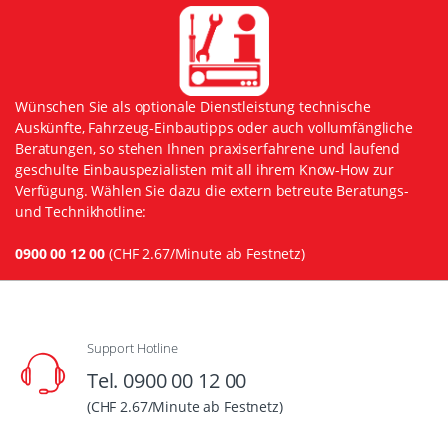
Wünschen Sie als optionale Dienstleistung technische
Auskünfte, Fahrzeug-Einbautipps oder auch vollumfängliche
Beratungen, so stehen Ihnen praxiserfahrene und laufend
geschulte Einbauspezialisten mit all ihrem Know-How zur
Verfügung. Wählen Sie dazu die extern betreute Beratungs-
und Technikhotline:
0900 00 12 00
(CHF 2.67/Minute ab Festnetz)
Support Hotline
Tel. 0900 00 12 00
(CHF 2.67/Minute ab Festnetz)